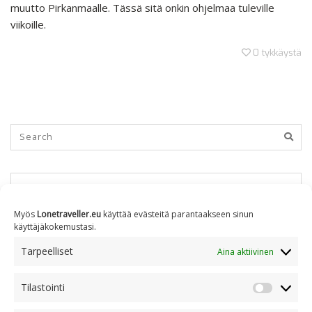
muutto Pirkanmaalle. Tässä sitä onkin ohjelmaa tuleville
viikoille.
0
tykkäystä
KUUKAUSITTAIN
Myös
Lonetraveller.eu
käyttää evästeitä parantaakseen sinun
käyttäjäkokemustasi.
Kuukausittain
Tarpeelliset
Aina aktiivinen
Tilastointi
AIHEITTAIN
Tilastoin