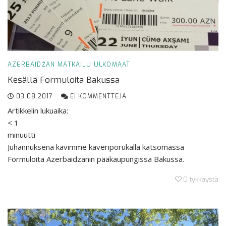
AZERBAIDŽAN
MATKAILU
ULKOMAAT
Kesällä Formuloita Bakussa
03.08.2017
EI KOMMENTTEJA
Artikkelin lukuaika:
< 1
minuutti
Juhannuksena kävimme kaveriporukalla katsomassa
Formuloita Azerbaidzanin pääkaupungissa Bakussa.
0
tykkäystä