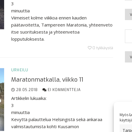
3
minuuttia
Kuu
Viimeiset kolme viikkoa ennen kauden
päätavoitetta, Tampereen Maratonia, yhteenveto
itse suorituksesta ja yhteenvetoa
lopputuloksesta.
0
tykkäystä
Aih
URHEILU
Maratonmatkalla, viikko 11
28.05.2018
EI KOMMENTTEJA
Artikkelin lukuaika:
3
minuuttia
Myös
L
Kevyttä palauttelua Helsingistä sekä ankaraa
käyttäj
valmistautumista kohti Kuusamon
Tarpe