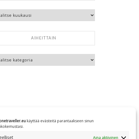
kausittain
AIHEITTAIN
eittain
onetraveller.eu
käyttää evästeitä parantaakseen sinun
äkokemustasi.
elliset
Aina aktiivinen