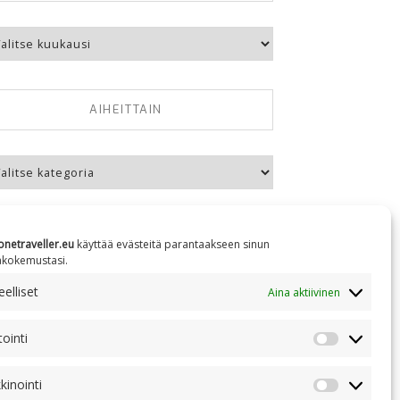
kausittain
AIHEITTAIN
eittain
onetraveller.eu
käyttää evästeitä parantaakseen sinun
äkokemustasi.
elliset
Aina aktiivinen
NC 4.0
tointi
Tilastointi
kinointi
Markkinoin