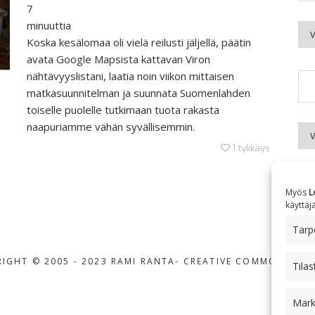
7
minuuttia
Kuu
Koska kesälomaa oli vielä reilusti jäljellä, päätin
avata Google Mapsista kattavan Viron
nähtävyyslistani, laatia noin viikon mittaisen
matkasuunnitelman ja suunnata Suomenlahden
toiselle puolelle tutkimaan tuota rakasta
naapuriamme vähän syvällisemmin.
Aih
1
tykkäys
Myös
L
käyttäj
Tarpe
IGHT © 2005 - 2023 RAMI RANTA
- CREATIVE COMMONS BY-
Tilas
Mark