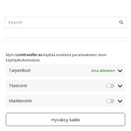
KUUKAUSITTAIN
Myös
Lonetraveller.eu
käyttää evästeitä parantaakseen sinun
käyttäjäkokemustasi.
Kuukausittain
Tarpeelliset
Aina aktiivinen
Tilastointi
AIHEITTAIN
Tilastoin
Markkinointi
Markkino
Aiheittain
Hyväksy kaikki