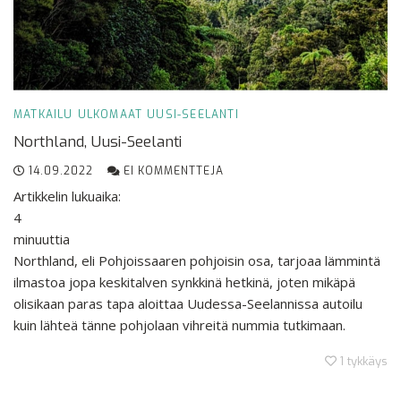
MATKAILU
ULKOMAAT
UUSI-SEELANTI
Northland, Uusi-Seelanti
14.09.2022
EI KOMMENTTEJA
Artikkelin lukuaika:
4
minuuttia
Northland, eli Pohjoissaaren pohjoisin osa, tarjoaa lämmintä
ilmastoa jopa keskitalven synkkinä hetkinä, joten mikäpä
olisikaan paras tapa aloittaa Uudessa-Seelannissa autoilu
kuin lähteä tänne pohjolaan vihreitä nummia tutkimaan.
1
tykkäys