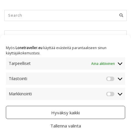
KUUKAUSITTAIN
Myös
Lonetraveller.eu
käyttää evästeitä parantaakseen sinun
käyttäjäkokemustasi.
Kuukausittain
Tarpeelliset
Aina aktiivinen
Tilastointi
AIHEITTAIN
Tilastoin
Markkinointi
Markkino
Aiheittain
Hyväksy kaikki
Tallenna valinta
COPYRIGHT © 2005 - 2023 RAMI RANTA