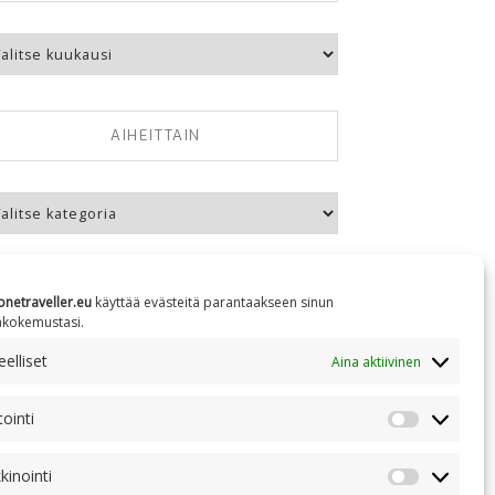
kausittain
AIHEITTAIN
eittain
onetraveller.eu
käyttää evästeitä parantaakseen sinun
äkokemustasi.
NC 4.0
elliset
Aina aktiivinen
tointi
Tilastointi
kinointi
Markkinoin