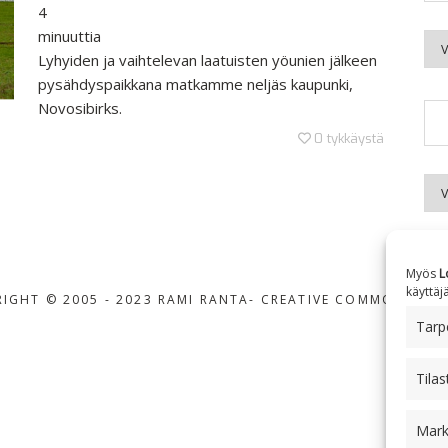
4
minuuttia
Kuu
Lyhyiden ja vaihtelevan laatuisten yöunien jälkeen
pysähdyspaikkana matkamme neljäs kaupunki,
Novosibirks.
0
tykkäystä
Aih
Myös
L
käyttäj
IGHT © 2005 - 2023 RAMI RANTA
- CREATIVE COMMONS BY-
Tarpe
Tilas
Mark