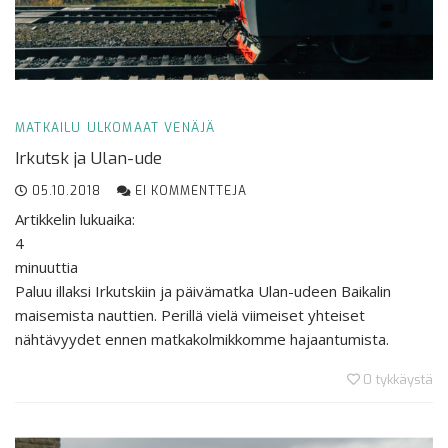
MATKAILU
ULKOMAAT
VENÄJÄ
Irkutsk ja Ulan-ude
05.10.2018
EI KOMMENTTEJA
Artikkelin lukuaika:
4
minuuttia
Paluu illaksi Irkutskiin ja päivämatka Ulan-udeen Baikalin
maisemista nauttien. Perillä vielä viimeiset yhteiset
nähtävyydet ennen matkakolmikkomme hajaantumista.
0
tykkäystä