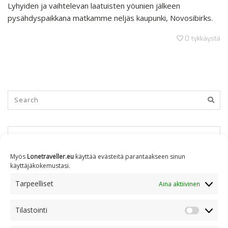
Lyhyiden ja vaihtelevan laatuisten yöunien jälkeen
pysähdyspaikkana matkamme neljäs kaupunki, Novosibirks.
0
tykkäystä
KUUKAUSITTAIN
Myös
Lonetraveller.eu
käyttää evästeitä parantaakseen sinun
käyttäjäkokemustasi.
Kuukausittain
Tarpeelliset
Aina aktiivinen
Tilastointi
AIHEITTAIN
Tilastoin