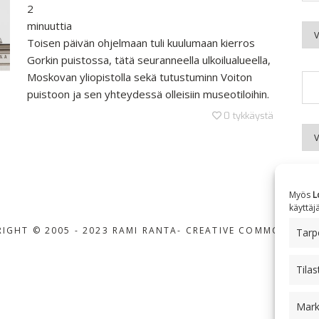
2
minuuttia
Kuu
Toisen päivän ohjelmaan tuli kuulumaan kierros
Gorkin puistossa, tätä seuranneella ulkoilualueella,
Moskovan yliopistolla sekä tutustuminn Voiton
puistoon ja sen yhteydessä olleisiin museotiloihin.
0
tykkäystä
Aih
Myös
L
käyttäj
IGHT © 2005 - 2023 RAMI RANTA
- CREATIVE COMMONS BY-
Tarpe
Tilas
Mark