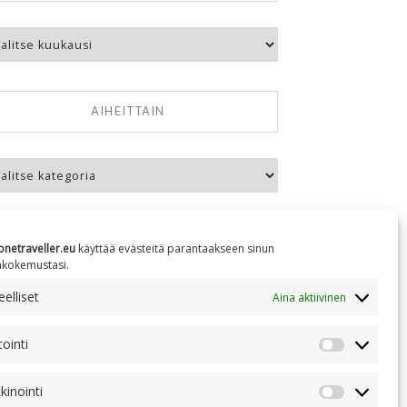
kausittain
AIHEITTAIN
eittain
onetraveller.eu
käyttää evästeitä parantaakseen sinun
äkokemustasi.
NC 4.0
elliset
Aina aktiivinen
tointi
Tilastointi
kinointi
Markkinoin