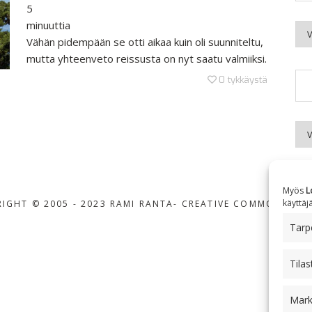
5
minuuttia
Kuu
Vähän pidempään se otti aikaa kuin oli suunniteltu,
mutta yhteenveto reissusta on nyt saatu valmiiksi.
0
tykkäystä
Aih
Myös
L
käyttäj
IGHT © 2005 - 2023 RAMI RANTA
- CREATIVE COMMONS BY-
Tarpe
Tilas
Mark