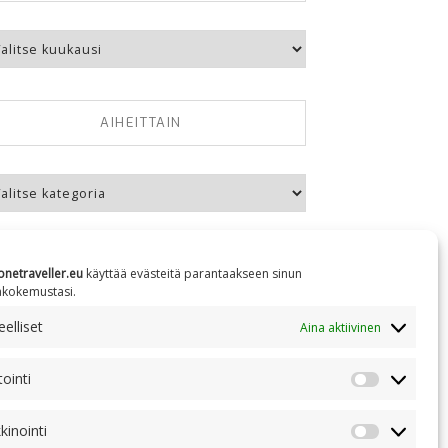
kausittain
AIHEITTAIN
eittain
onetraveller.eu
käyttää evästeitä parantaakseen sinun
äkokemustasi.
NC 4.0
elliset
Aina aktiivinen
tointi
Tilastointi
kinointi
Markkinoin