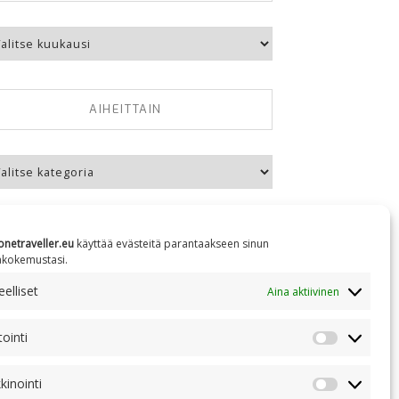
kausittain
AIHEITTAIN
eittain
onetraveller.eu
käyttää evästeitä parantaakseen sinun
äkokemustasi.
elliset
Aina aktiivinen
NC 4.0
tointi
Tilastointi
kinointi
Markkinoin