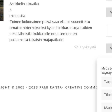
Artikkelin lukuaika:
4
Kuu
minuuttia
Toinen kokonainen päivä saarella oli suunniteltu
omatoimikierrokseksi kylän hiekkarantoja tutkien
sekä läheisillä kukkuloille nousten ennen
palaamista takaisin majapaikalle.
Aih
0
tykkäystä
Myös
L
käyttäj
Tarpe
IGHT © 2005 - 2023 RAMI RANTA
- CREATIVE COMMONS BY-
Tilas
Mark