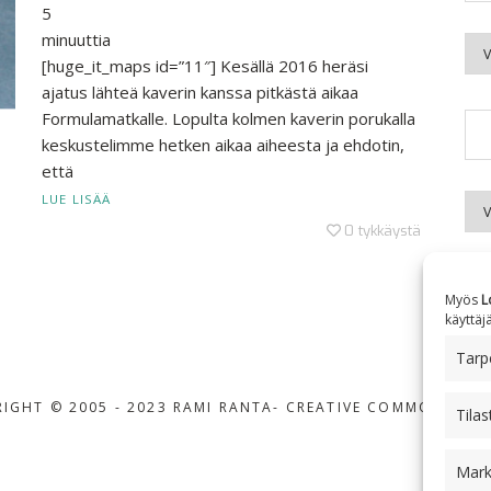
5
minuuttia
Kuu
[huge_it_maps id=”11″] Kesällä 2016 heräsi
ajatus lähteä kaverin kanssa pitkästä aikaa
Formulamatkalle. Lopulta kolmen kaverin porukalla
keskustelimme hetken aikaa aiheesta ja ehdotin,
että
LUE LISÄÄ
Aih
0
tykkäystä
Myös
L
käyttäj
Tarpe
IGHT © 2005 - 2023 RAMI RANTA
- CREATIVE COMMONS BY-
Tilas
Mark