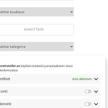
kausittain
AIHEITTAIN
eittain
onetraveller.eu
käyttää evästeitä parantaakseen sinun
äkokemustasi.
elliset
Aina aktiivinen
NC 4.0
tointi
Tilastointi
kinointi
Markkinoin