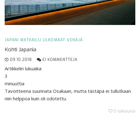
JAPANI
MATKAILU
ULKOMAAT
VENÄJÄ
Kohti Japania
09.10.2018
EI KOMMENTTEJA
Artikkelin lukuaika:
3
minuuttia
Tavoitteena suunnata Osakaan, mutta tästäpä ei tullutkaan
niin helppoa kuin oli odotettu.
0
tykkäystä