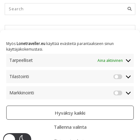
KUUKAUSITTAIN
Myös
Lonetraveller.eu
käyttää evästeitä parantaakseen sinun
käyttäjäkokemustasi.
Kuukausittain
Tarpeelliset
Aina aktiivinen
Tilastointi
AIHEITTAIN
Tilastoin
Markkinointi
Markkino
Aiheittain
Hyväksy kaikki
Tallenna valinta
COPYRIGHT © 2005 - 2023 RAMI RANTA
- CREATIVE COMMONS BY-NC 4.0