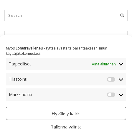
KUUKAUSITTAIN
Myös
Lonetraveller.eu
käyttää evästeitä parantaakseen sinun
käyttäjäkokemustasi.
Kuukausittain
Tarpeelliset
Aina aktiivinen
Tilastointi
AIHEITTAIN
Tilastoin
Markkinointi
Markkino
Aiheittain
Hyväksy kaikki
Tallenna valinta
COPYRIGHT © 2005 - 2023 RAMI RANTA