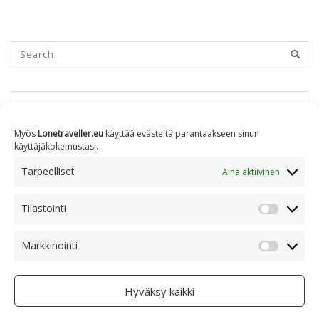
KUUKAUSITTAIN
Myös
Lonetraveller.eu
käyttää evästeitä parantaakseen sinun
käyttäjäkokemustasi.
Kuukausittain
Tarpeelliset
Aina aktiivinen
Tilastointi
AIHEITTAIN
Tilastoin
Markkinointi
Markkino
Aiheittain
Hyväksy kaikki