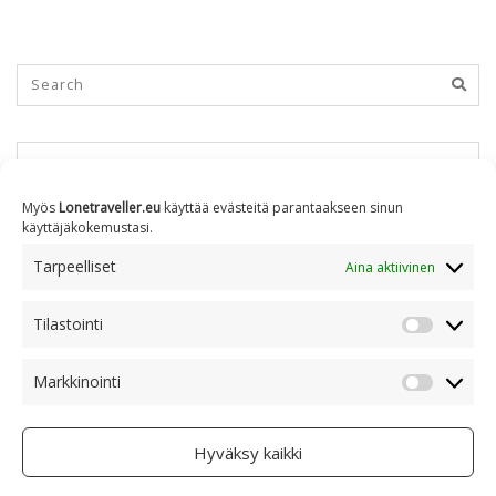
KUUKAUSITTAIN
Myös
Lonetraveller.eu
käyttää evästeitä parantaakseen sinun
käyttäjäkokemustasi.
Kuukausittain
Tarpeelliset
Aina aktiivinen
Tilastointi
AIHEITTAIN
Tilastoin
Markkinointi
Markkino
Aiheittain
Hyväksy kaikki