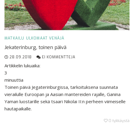
MATKAILU
ULKOMAAT
VENÄJÄ
Jekaterinburg, toinen päivä
28.09.2018
EI KOMMENTTEJA
Artikkelin lukuaika:
3
minuuttia
Toinen päivä Jegaterinburgissa, tarkoituksena suunnata
vierailulle Euroopan ja Aasian mantereiden rajalle, Ganina
Yaman luostarille sekä tsaari Nikolai II:n perheen viimeiselle
hautapaikalle.
0
tykkäystä