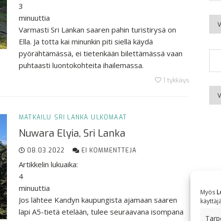
3
minuuttia
Kuu
Varmasti Sri Lankan saaren pahin turistirysä on
Ella. Ja totta kai minunkin piti siellä käydä
pyörähtämässä, ei tietenkään bilettämässä vaan
puhtaasti luontokohteita ihailemassa.
1
tykkäys
Aih
MATKAILU
SRI LANKA
ULKOMAAT
Nuwara Elyia, Sri Lanka
08.03.2022
EI KOMMENTTEJA
Artikkelin lukuaika:
4
minuuttia
Myös
L
Jos lähtee Kandyn kaupungista ajamaan saaren
käyttäj
läpi A5-tietä etelään, tulee seuraavana isompana
Tarpe