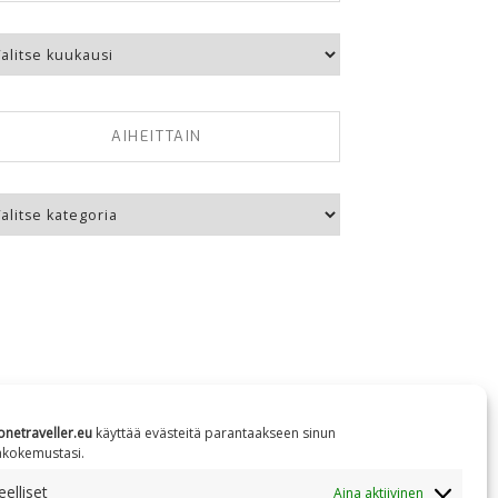
kausittain
AIHEITTAIN
eittain
onetraveller.eu
käyttää evästeitä parantaakseen sinun
äkokemustasi.
elliset
Aina aktiivinen