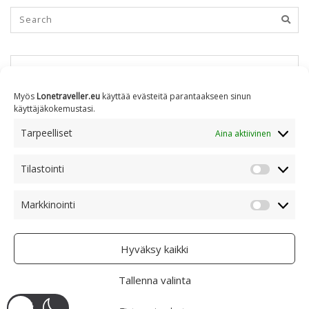
KUUKAUSITTAIN
Myös
Lonetraveller.eu
käyttää evästeitä parantaakseen sinun
käyttäjäkokemustasi.
Kuukausittain
Tarpeelliset
Aina aktiivinen
Tilastointi
AIHEITTAIN
Tilastoin
Markkinointi
Markkino
Aiheittain
Hyväksy kaikki
Tallenna valinta
COPYRIGHT © 2005 - 2023 RAMI RANTA
- CREATIVE COMMONS BY-NC 4.0