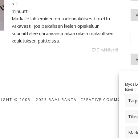
< 1
minuutti
Kuu
Matkalle lähteminen on todennäköisesti otettu
vakavasti, jos paikallisen kielen opiskeluun
suunnittelee uhraavansa aikaa oikein maksullisen
koulutuksen puitteissa.
0
tykkäystä
Aih
Myös
L
käyttäj
IGHT © 2005 - 2023 RAMI RANTA
- CREATIVE COMMONS BY-
Tarpe
Tilas
Mark