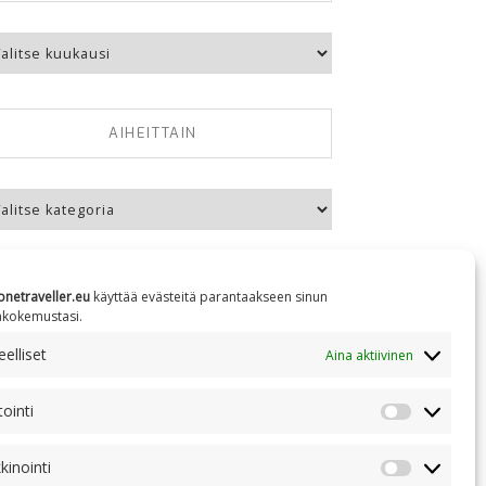
kausittain
AIHEITTAIN
eittain
onetraveller.eu
käyttää evästeitä parantaakseen sinun
äkokemustasi.
NC 4.0
elliset
Aina aktiivinen
tointi
Tilastointi
kinointi
Markkinoin