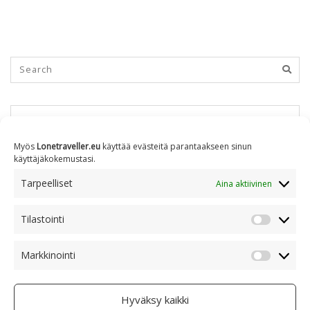
KUUKAUSITTAIN
Myös
Lonetraveller.eu
käyttää evästeitä parantaakseen sinun
käyttäjäkokemustasi.
Kuukausittain
Tarpeelliset
Aina aktiivinen
Tilastointi
AIHEITTAIN
Tilastoin
Markkinointi
Markkino
Aiheittain
Hyväksy kaikki