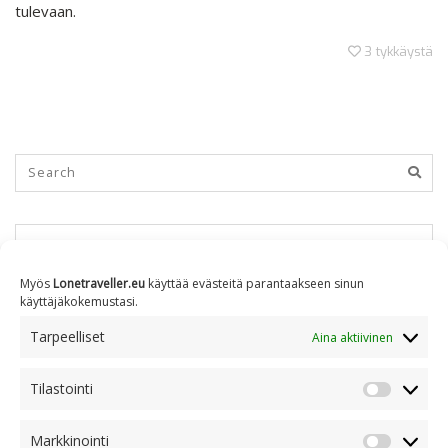
tulevaan.
3
tykkäystä
KUUKAUSITTAIN
Myös
Lonetraveller.eu
käyttää evästeitä parantaakseen sinun
käyttäjäkokemustasi.
Kuukausittain
Tarpeelliset
Aina aktiivinen
Tilastointi
AIHEITTAIN
Tilastoin
Markkinointi