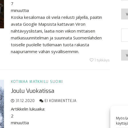
7
minuuttia
Kuu
Koska kesälomaa oli vielä reilusti jäljellä, päätin
avata Google Mapsista kattavan Viron
nähtävyyslistani, laatia noin viikon mittaisen
matkasuunnitelman ja suunnata Suomenlahden
toiselle puolelle tutkimaan tuota rakasta
naapuriamme vähän syvällisemmin.
Aih
1
tykkäys
KOTIMAA
MATKAILU
SUOMI
Joulu Vuokatissa
31.12.2020
EI KOMMENTTEJA
Artikkelin lukuaika:
2
Myös
L
minuuttia
käyttäj