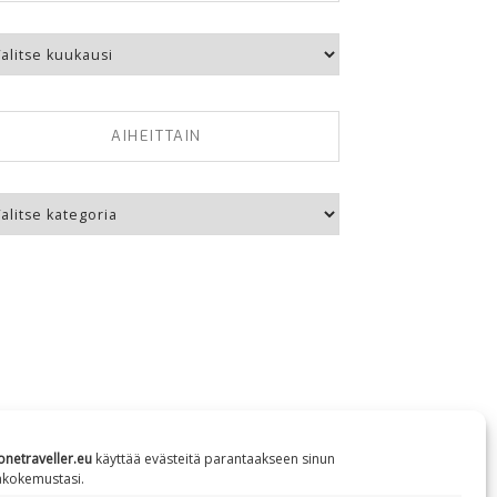
kausittain
AIHEITTAIN
eittain
onetraveller.eu
käyttää evästeitä parantaakseen sinun
äkokemustasi.