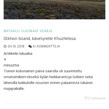
MATKAILU
ULKOMAAT
VENÄJÄ
Olkhon Island, kävelyretki Khuzhirissa
04.10.2018
EI KOMMENTTEJA
Artikkelin lukuaika:
4
minuuttia
Toinen kokonainen päivä saarella oli suunniteltu
omatoimikierrokseksi kylän hiekkarantoja tutkien sekä
läheisillä kukkuloille nousten ennen palaamista takaisin
majapaikalle.
0
tykkäystä