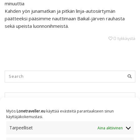
minuuttia
Kahden yön junamatkan ja pitkän linja-autosiirtymän
päätteeksi pääsimme nauttimaan Baikal-järven rauhasta
sekä upeista luonnonihmeistä.
0
tykkäystä
KUUKAUSITTAIN
Myös
Lonetraveller.eu
käyttää evästeitä parantaakseen sinun
käyttäjäkokemustasi.
Kuukausittain
Tarpeelliset
Aina aktiivinen