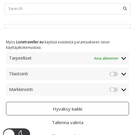
KUUKAUSITTAIN
Myös
Lonetraveller.eu
käyttää evästeitä parantaakseen sinun
käyttäjäkokemustasi.
Kuukausittain
Tarpeelliset
Aina aktiivinen
Tilastointi
AIHEITTAIN
Tilastoin
Markkinointi
Markkino
Aiheittain
Hyväksy kaikki
Tallenna valinta
COPYRIGHT © 2005 - 2023 RAMI RANTA
- CREATIVE COMMONS BY-NC 4.0