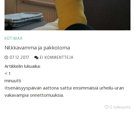
KOTIMAA
Nilkkavamma ja pakkoloma
07.12.2017
EI KOMMENTTEJA
Artikkelin lukuaika:
< 1
minuutti
Itsenäisyyspäivän aattona sattui ensimmäisiä urheilu-uran
vakavampia onnettomuuksia.
0
tykkäystä