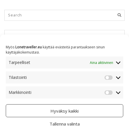
KUUKAUSITTAIN
Myös
Lonetraveller.eu
käyttää evästeitä parantaakseen sinun
käyttäjäkokemustasi.
Kuukausittain
Tarpeelliset
Aina aktiivinen
Tilastointi
AIHEITTAIN
Tilastoin
Markkinointi
Markkino
Aiheittain
Hyväksy kaikki
Tallenna valinta
COPYRIGHT © 2005 - 2023 RAMI RANTA