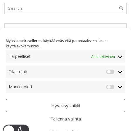
KUUKAUSITTAIN
Myös
Lonetraveller.eu
käyttää evästeitä parantaakseen sinun
käyttäjäkokemustasi.
Kuukausittain
Tarpeelliset
Aina aktiivinen
Tilastointi
AIHEITTAIN
Tilastoin
Markkinointi
Markkino
Aiheittain
Hyväksy kaikki
Tallenna valinta
COPYRIGHT © 2005 - 2023 RAMI RANTA
- CREATIVE COMMONS BY-NC 4.0