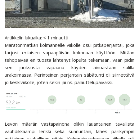
Artikkelin lukuaika:
< 1
minuutti
Maratonmatkan kolmannelle viikolle osui pitkäperjantai, joka
tarjosi erilaisen vapaapäivän kokonaan käyttöön. Mitään
tehopäivää en tuosta lähtenyt lopulta tekemään, vaan pidin
sen juoksusta vapaana käyden ainoastaan salilla
urakoimassa. Perinteinen perjantain säbätunti oli siirrettävä
jo keskiviikolle, joten sekin jäi ns. palauttelupäiväksi.
Levon määrän vastapainona olikin lauantainen tavallista
vauhdikkaampi lenkki sekä sunnuntain, lähes parikympin
mittainen rauhallinen pitkis. Kokonaisuudessaan viikolla tuli