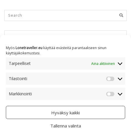
KUUKAUSITTAIN
Myös
Lonetraveller.eu
käyttää evästeitä parantaakseen sinun
käyttäjäkokemustasi.
Kuukausittain
Tarpeelliset
Aina aktiivinen
Tilastointi
AIHEITTAIN
Tilastoin
Markkinointi
Markkino
Aiheittain
Hyväksy kaikki
Tallenna valinta
COPYRIGHT © 2005 - 2023 RAMI RANTA