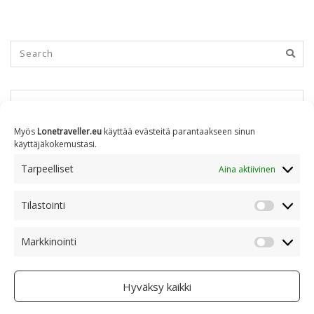
KUUKAUSITTAIN
Myös
Lonetraveller.eu
käyttää evästeitä parantaakseen sinun
käyttäjäkokemustasi.
Kuukausittain
Tarpeelliset
Aina aktiivinen
Tilastointi
AIHEITTAIN
Tilastoin
Markkinointi
Markkino
Aiheittain
Hyväksy kaikki