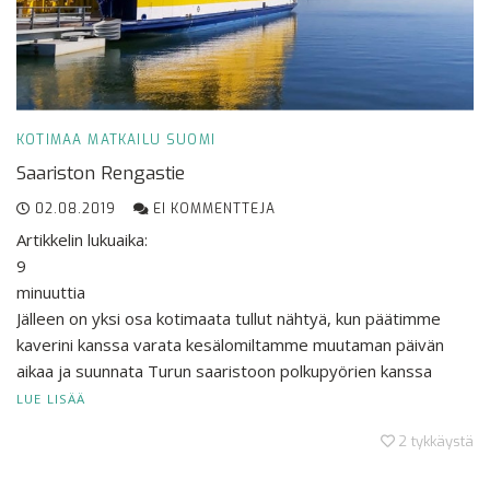
KOTIMAA
MATKAILU
SUOMI
Saariston Rengastie
02.08.2019
EI KOMMENTTEJA
Artikkelin lukuaika:
9
minuuttia
Jälleen on yksi osa kotimaata tullut nähtyä, kun päätimme
kaverini kanssa varata kesälomiltamme muutaman päivän
aikaa ja suunnata Turun saaristoon polkupyörien kanssa
LUE LISÄÄ
2
tykkäystä