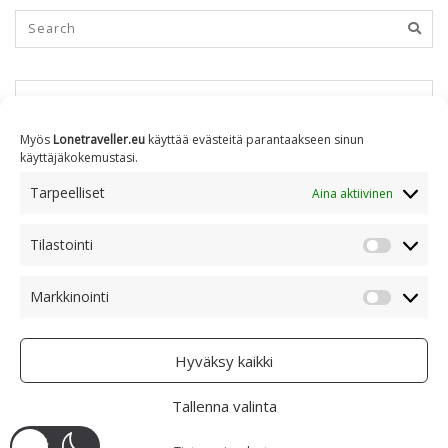
KUUKAUSITTAIN
Myös
Lonetraveller.eu
käyttää evästeitä parantaakseen sinun
käyttäjäkokemustasi.
Kuukausittain
Tarpeelliset
Aina aktiivinen
Tilastointi
AIHEITTAIN
Tilastoin
Markkinointi
Markkino
Aiheittain
Hyväksy kaikki
Tallenna valinta
COPYRIGHT © 2005 - 2023 RAMI RANTA
- CREATIVE COMMONS BY-NC 4.0