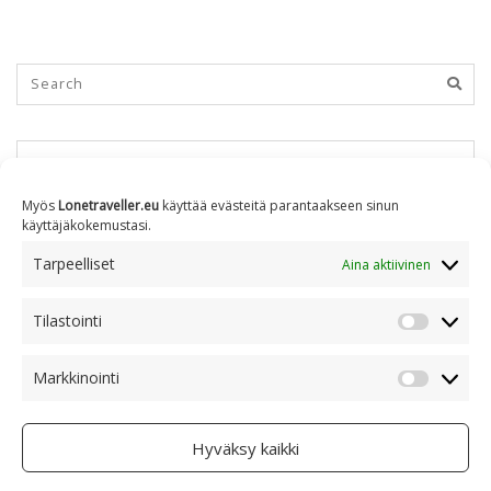
KUUKAUSITTAIN
Myös
Lonetraveller.eu
käyttää evästeitä parantaakseen sinun
käyttäjäkokemustasi.
Kuukausittain
Tarpeelliset
Aina aktiivinen
Tilastointi
AIHEITTAIN
Tilastoin
Markkinointi
Markkino
Aiheittain
Hyväksy kaikki