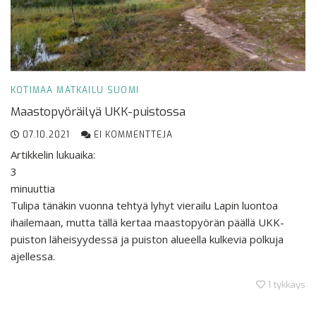
KOTIMAA
MATKAILU
SUOMI
Maastopyöräilyä UKK-puistossa
07.10.2021
EI KOMMENTTEJA
Artikkelin lukuaika:
3
minuuttia
Tulipa tänäkin vuonna tehtyä lyhyt vierailu Lapin luontoa
ihailemaan, mutta tällä kertaa maastopyörän päällä UKK-
puiston läheisyydessä ja puiston alueella kulkevia polkuja
ajellessa.
1
tykkäys