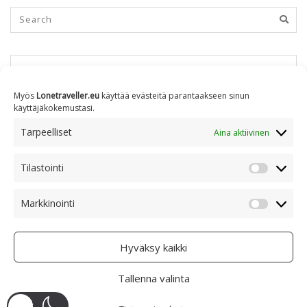
KUUKAUSITTAIN
Myös
Lonetraveller.eu
käyttää evästeitä parantaakseen sinun
käyttäjäkokemustasi.
Kuukausittain
Tarpeelliset
Aina aktiivinen
Tilastointi
AIHEITTAIN
Tilastoin
Markkinointi
Markkino
Aiheittain
Hyväksy kaikki
Tallenna valinta
COPYRIGHT © 2005 - 2023 RAMI RANTA
- CREATIVE COMMONS BY-NC 4.0