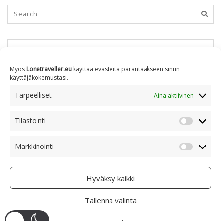
KUUKAUSITTAIN
Myös
Lonetraveller.eu
käyttää evästeitä parantaakseen sinun
käyttäjäkokemustasi.
Kuukausittain
Tarpeelliset
Aina aktiivinen
Tilastointi
AIHEITTAIN
Tilastoin
Markkinointi
Markkino
Aiheittain
Hyväksy kaikki
Tallenna valinta
COPYRIGHT © 2005 - 2023 RAMI RANTA
- CREATIVE COMMONS BY-NC 4.0