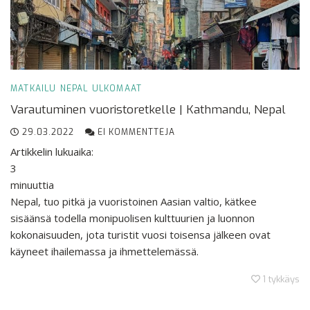
MATKAILU
NEPAL
ULKOMAAT
Varautuminen vuoristoretkelle | Kathmandu, Nepal
29.03.2022
EI KOMMENTTEJA
Artikkelin lukuaika:
3
minuuttia
Nepal, tuo pitkä ja vuoristoinen Aasian valtio, kätkee
sisäänsä todella monipuolisen kulttuurien ja luonnon
kokonaisuuden, jota turistit vuosi toisensa jälkeen ovat
käyneet ihailemassa ja ihmettelemässä.
1
tykkäys