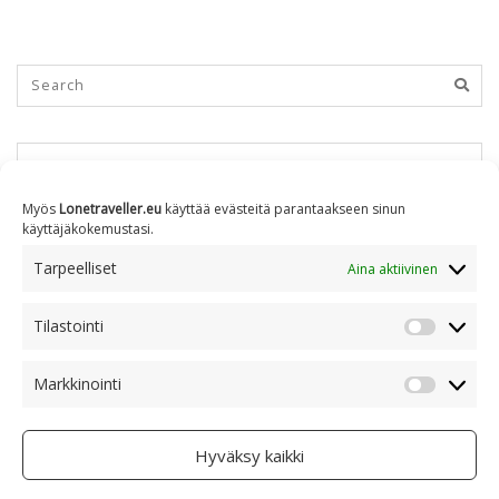
KUUKAUSITTAIN
Myös
Lonetraveller.eu
käyttää evästeitä parantaakseen sinun
käyttäjäkokemustasi.
Kuukausittain
Tarpeelliset
Aina aktiivinen
Tilastointi
AIHEITTAIN
Tilastoin
Markkinointi
Markkino
Aiheittain
Hyväksy kaikki