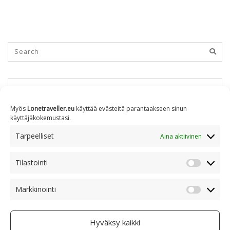
KUUKAUSITTAIN
Myös
Lonetraveller.eu
käyttää evästeitä parantaakseen sinun
käyttäjäkokemustasi.
Kuukausittain
Tarpeelliset
Aina aktiivinen
Tilastointi
AIHEITTAIN
Tilastoin
Markkinointi
Markkino
Aiheittain
Hyväksy kaikki