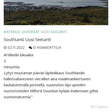
MATKAILU
ULKOMAAT
UUSI-SEELANTI
Southland, Uusi-Seelanti
02.11.2022
EI KOMMENTTEJA
Artikkelin lukuaika:
2
minuuttia
Lyhyt muutaman päivän läpileikkaus Southlandin
hallintoalueeseen vieraillen aina maailmankiertueen
kaukaisimmalla pisteellä, suunnaten läpi upeiden
vuoristoteiden Milford Soundsin kylään ihailemaan jylhiä
vuonomaisemia.”
1
tykkäys