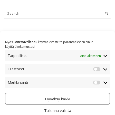
KUUKAUSITTAIN
Myös
Lonetraveller.eu
käyttää evästeitä parantaakseen sinun
käyttäjäkokemustasi.
Kuukausittain
Tarpeelliset
Aina aktiivinen
Tilastointi
AIHEITTAIN
Tilastoin
Markkinointi
Markkino
Aiheittain
Hyväksy kaikki
Tallenna valinta
COPYRIGHT © 2005 - 2023 RAMI RANTA