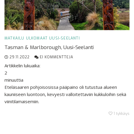
MATKAILU
ULKOMAAT
UUSI-SEELANTI
Tasman & Marlborough, Uusi-Seelanti
29.11.2022
EI KOMMENTTEJA
Artikkelin lukuaika:
2
minuuttia
Eteläsaaren pohjoisosissa pääpaino oli tutustua alueen
kauniiseen luontoon, kevyesti valloitettaviin kukkuloihin sekä
viinitilamaisemiin.
1
tykkäys