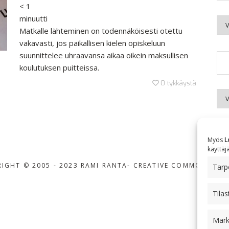
< 1
minuutti
Kuu
Matkalle lähteminen on todennäköisesti otettu
vakavasti, jos paikallisen kielen opiskeluun
suunnittelee uhraavansa aikaa oikein maksullisen
koulutuksen puitteissa.
0
tykkäystä
Aih
Myös
L
käyttäj
IGHT © 2005 - 2023 RAMI RANTA
- CREATIVE COMMONS BY-
Tarpe
Tilas
Mark