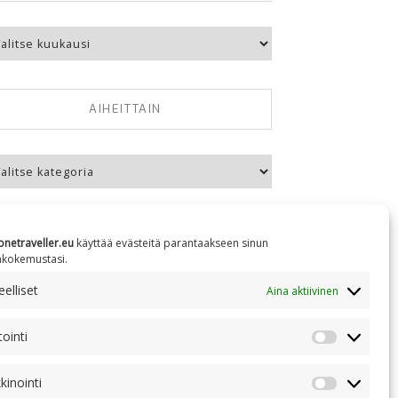
kausittain
AIHEITTAIN
eittain
onetraveller.eu
käyttää evästeitä parantaakseen sinun
äkokemustasi.
NC 4.0
elliset
Aina aktiivinen
tointi
Tilastointi
kinointi
Markkinoin