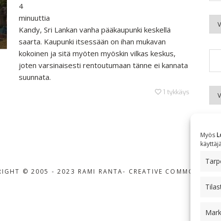
4
minuuttia
Kuu
Kandy, Sri Lankan vanha pääkaupunki keskellä
saarta. Kaupunki itsessään on ihan mukavan
kokoinen ja sitä myöten myöskin vilkas keskus,
joten varsinaisesti rentoutumaan tänne ei kannata
suunnata.
Aih
1
tykkäys
Myös
L
käyttäj
Tarpe
IGHT © 2005 - 2023 RAMI RANTA
- CREATIVE COMMONS BY-
Tilas
Mark