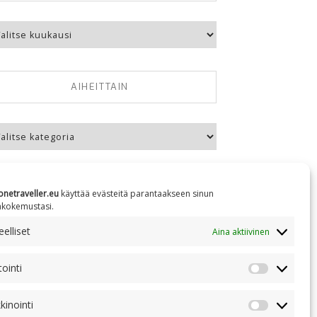
kausittain
AIHEITTAIN
eittain
onetraveller.eu
käyttää evästeitä parantaakseen sinun
äkokemustasi.
elliset
Aina aktiivinen
NC 4.0
tointi
Tilastointi
kinointi
Markkinoin