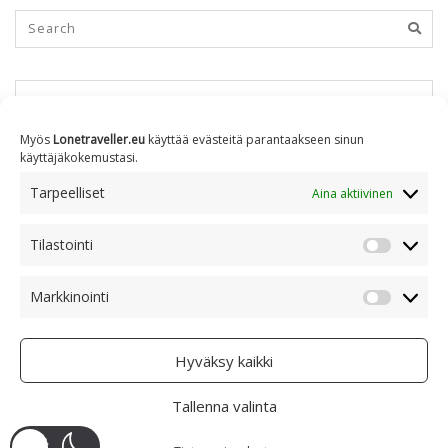
KUUKAUSITTAIN
Myös
Lonetraveller.eu
käyttää evästeitä parantaakseen sinun
käyttäjäkokemustasi.
Kuukausittain
Tarpeelliset
Aina aktiivinen
Tilastointi
AIHEITTAIN
Tilastoin
Markkinointi
Markkino
Aiheittain
Hyväksy kaikki
Tallenna valinta
COPYRIGHT © 2005 - 2023 RAMI RANTA
- CREATIVE COMMONS BY-NC 4.0