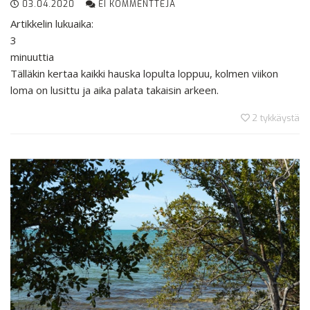
03.04.2020
EI KOMMENTTEJA
Artikkelin lukuaika:
3
minuuttia
Tälläkin kertaa kaikki hauska lopulta loppuu, kolmen viikon
loma on lusittu ja aika palata takaisin arkeen.
2
tykkäystä