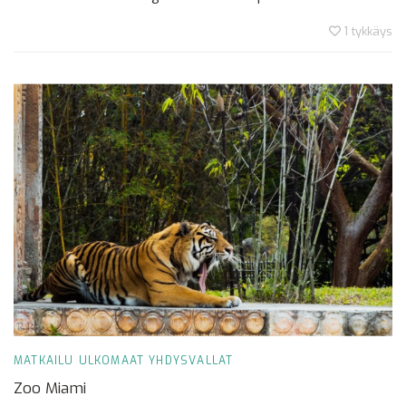
1
tykkäys
MATKAILU
ULKOMAAT
YHDYSVALLAT
Zoo Miami