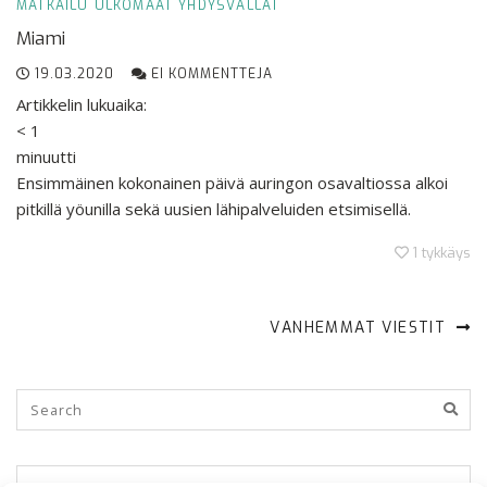
MATKAILU
ULKOMAAT
YHDYSVALLAT
Miami
19.03.2020
EI KOMMENTTEJA
Artikkelin lukuaika:
< 1
minuutti
Ensimmäinen kokonainen päivä auringon osavaltiossa alkoi
pitkillä yöunilla sekä uusien lähipalveluiden etsimisellä.
1
tykkäys
VANHEMMAT VIESTIT