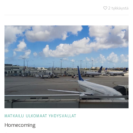
2
tykkäystä
MATKAILU
ULKOMAAT
YHDYSVALLAT
Homecoming