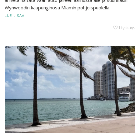
anneta haitata vaan auto jälleen aamusta alle ja suunnaksi
Wynwoodin kaupunginosa Miamin pohjoispuolella.
LUE LISÄÄ
1
tykkäys