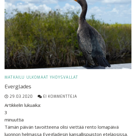
MATKAILU
ULKOMAAT
YHDYSVALLAT
Everglades
29.03.2020
EI KOMMENTTEJA
Artikkelin lukuaika:
3
minuuttia
Tämän päivän tavoitteena olisi viettää rento lomapäivä
luonnon helmassa Evegladesin kansallispuiston eteläosissa.