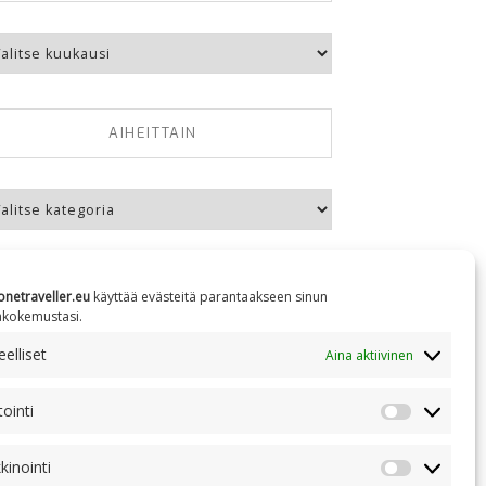
kausittain
AIHEITTAIN
eittain
onetraveller.eu
käyttää evästeitä parantaakseen sinun
äkokemustasi.
elliset
Aina aktiivinen
NC 4.0
tointi
Tilastointi
kinointi
Markkinoin