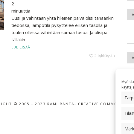
2
minuuttia
Kuu
Uusi ja vähintään yhtä hileinen päivä olisi tänäänkin
tiedossa, lämpötila pysyttelee eilisen tasolla ja
tuulen ollessa vähintään samaa tasoa. Ja olisipa
tälläkin
LUE LISÄÄ
Aih
2
tykkäystä
Myös
L
käyttäj
Tarpe
IGHT © 2005 - 2023 RAMI RANTA
- CREATIVE COMMONS BY-
Tilas
Mark