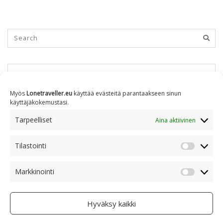
KUUKAUSITTAIN
Myös
Lonetraveller.eu
käyttää evästeitä parantaakseen sinun
käyttäjäkokemustasi.
Kuukausittain
Tarpeelliset
Aina aktiivinen
Tilastointi
AIHEITTAIN
Tilastoin
Markkinointi
Markkino
Aiheittain
Hyväksy kaikki