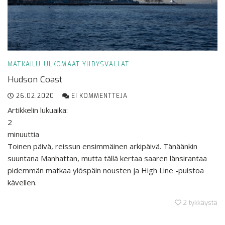
MATKAILU
ULKOMAAT
YHDYSVALLAT
Hudson Coast
26.02.2020
EI KOMMENTTEJA
Artikkelin lukuaika:
2
minuuttia
Toinen päivä, reissun ensimmäinen arkipäivä. Tänäänkin
suuntana Manhattan, mutta tällä kertaa saaren länsirantaa
pidemmän matkaa ylöspäin nousten ja High Line -puistoa
kävellen.
2
tykkäystä