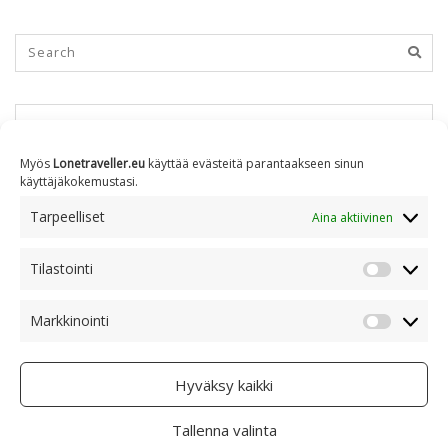
KUUKAUSITTAIN
Myös
Lonetraveller.eu
käyttää evästeitä parantaakseen sinun
käyttäjäkokemustasi.
Kuukausittain
Tarpeelliset
Aina aktiivinen
Tilastointi
AIHEITTAIN
Tilastoin
Markkinointi
Markkino
Aiheittain
Hyväksy kaikki
Tallenna valinta
COPYRIGHT © 2005 - 2023 RAMI RANTA