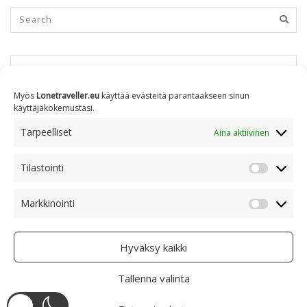
KUUKAUSITTAIN
Myös
Lonetraveller.eu
käyttää evästeitä parantaakseen sinun
käyttäjäkokemustasi.
Kuukausittain
Tarpeelliset
Aina aktiivinen
Tilastointi
AIHEITTAIN
Tilastoin
Markkinointi
Markkino
Aiheittain
Hyväksy kaikki
Tallenna valinta
COPYRIGHT © 2005 - 2023 RAMI RANTA
- CREATIVE COMMONS BY-NC 4.0