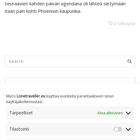
Seuraavien kahden päivän agendana oli lähteä siirtymään
itään päin kohti Phoenixin kaupunkia.
0
tykkäystä
KUUKAUSITTAIN
Myös
Lonetraveller.eu
käyttää evästeitä parantaakseen sinun
käyttäjäkokemustasi.
Kuukausittain
Tarpeelliset
Aina aktiivinen
Tilastointi
AIHEITTAIN
Tilastoin