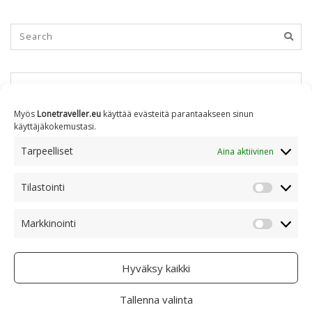
KUUKAUSITTAIN
Myös
Lonetraveller.eu
käyttää evästeitä parantaakseen sinun
käyttäjäkokemustasi.
Kuukausittain
Tarpeelliset
Aina aktiivinen
Tilastointi
AIHEITTAIN
Tilastoin
Markkinointi
Markkino
Aiheittain
Hyväksy kaikki
Tallenna valinta
COPYRIGHT © 2005 - 2023 RAMI RANTA