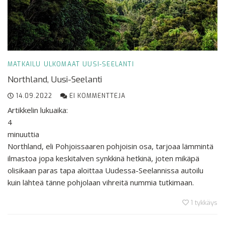
MATKAILU
ULKOMAAT
UUSI-SEELANTI
Northland, Uusi-Seelanti
14.09.2022
EI KOMMENTTEJA
Artikkelin lukuaika:
4
minuuttia
Northland, eli Pohjoissaaren pohjoisin osa, tarjoaa lämmintä
ilmastoa jopa keskitalven synkkinä hetkinä, joten mikäpä
olisikaan paras tapa aloittaa Uudessa-Seelannissa autoilu
kuin lähteä tänne pohjolaan vihreitä nummia tutkimaan.
1
tykkäys