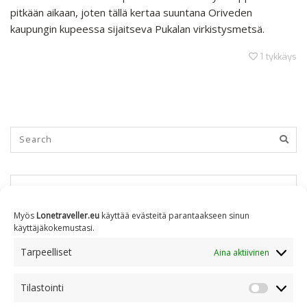
pitkään aikaan, joten tällä kertaa suuntana Oriveden
kaupungin kupeessa sijaitseva Pukalan virkistysmetsä.
1
tykkäys
KUUKAUSITTAIN
Myös
Lonetraveller.eu
käyttää evästeitä parantaakseen sinun
käyttäjäkokemustasi.
Kuukausittain
Tarpeelliset
Aina aktiivinen
Tilastointi
AIHEITTAIN
Tilastoin