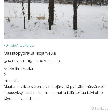
KOTIMAA
ULKOILU
Maastopyörällä Isojärvelle
14.01.2021
EI KOMMENTTEJA
Artikkelin lukuaika:
2
minuuttia
Muutama viikko sitten kävin Isojärvellä pyörähtämässä vielä
loppusyksyisissä maisemissa, mutta tällä kertaa talvi oli jo
täydessä vauhdissa.
1
tykkäys