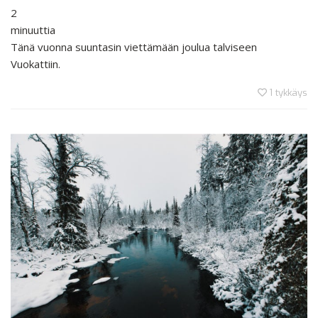
2
minuuttia
Tänä vuonna suuntasin viettämään joulua talviseen
Vuokattiin.
1
tykkäys