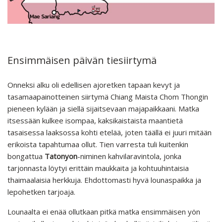
Ensimmäisen päivän tiesiirtymä
Onneksi alku oli edellisen ajoretken tapaan kevyt ja
tasamaapainotteinen siirtymä Chiang Maista Chom Thongin
pieneen kylään ja siellä sijaitsevaan majapaikkaani. Matka
itsessään kulkee isompaa, kaksikaistaista maantietä
tasaisessa laaksossa kohti etelää, joten täällä ei juuri mitään
erikoista tapahtumaa ollut. Tien varresta tuli kuitenkin
bongattua
Tatonyon
-niminen kahvilaravintola, jonka
tarjonnasta löytyi erittäin maukkaita ja kohtuuhintaisia
thaimaalaisia herkkuja. Ehdottomasti hyvä lounaspaikka ja
lepohetken tarjoaja.
Lounaalta ei enää ollutkaan pitkä matka ensimmäisen yön