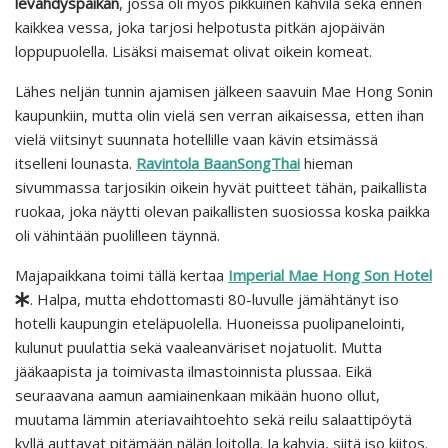
levähdyspaikan
, jossa oli myös pikkuinen kahvila sekä ennen
kaikkea vessa, joka tarjosi helpotusta pitkän ajopäivän
loppupuolella. Lisäksi maisemat olivat oikein komeat.
Lähes neljän tunnin ajamisen jälkeen saavuin Mae Hong Sonin
kaupunkiin, mutta olin vielä sen verran aikaisessa, etten ihan
vielä viitsinyt suunnata hotellille vaan kävin etsimässä
itselleni lounasta.
Ravintola BaanSongThai
hieman
sivummassa tarjosikin oikein hyvät puitteet tähän, paikallista
ruokaa, joka näytti olevan paikallisten suosiossa koska paikka
oli vähintään puolilleen täynnä.
Majapaikkana toimi tällä kertaa
Imperial Mae Hong Son Hotel
. Halpa, mutta ehdottomasti 80-luvulle jämähtänyt iso
hotelli kaupungin eteläpuolella. Huoneissa puolipanelointi,
kulunut puulattia sekä vaaleanväriset nojatuolit. Mutta
jääkaapista ja toimivasta ilmastoinnista plussaa. Eikä
seuraavana aamun aamiainenkaan mikään huono ollut,
muutama lämmin ateriavaihtoehto sekä reilu salaattipöytä
kyllä auttavat pitämään nälän loitolla. Ja kahvia, siitä iso kiitos.