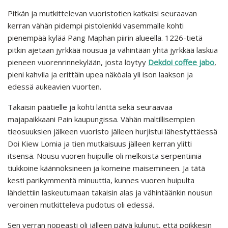
Pitkän ja mutkittelevan vuoristotien katkaisi seuraavan
kerran vähän pidempi pistolenkki vasemmalle kohti
pienempää kylää Pang Maphan piirin alueella. 1226-tietä
pitkin ajetaan jyrkkää nousua ja vähintään yhtä jyrkkää laskua
pieneen vuorenrinnekylään, josta löytyy
Dekdoi coffee jabo
,
pieni kahvila ja erittäin upea näköala yli ison laakson ja
edessä aukeavien vuorten.
Takaisin päätielle ja kohti länttä sekä seuraavaa
majapaikkaani Pain kaupungissa. Vähän maltillisempien
tieosuuksien jälkeen vuoristo jälleen hurjistui lähestyttäessä
Doi Kiew Lomia ja tien mutkaisuus jälleen kerran ylitti
itsensä. Nousu vuoren huipulle oli melkoista serpentiiniä
tiukkoine käännöksineen ja komeine maisemineen. Ja tätä
kesti parikymmentä minuuttia, kunnes vuoren huipulta
lähdettiin laskeutumaan takaisin alas ja vähintäänkin nousun
veroinen mutkitteleva pudotus oli edessä.
Sen verran nopeasti oli jälleen päivä kulunut, että poikkesin