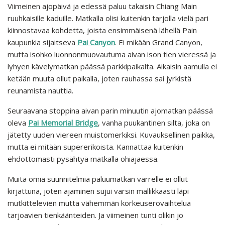
Viimeinen ajopäivä ja edessä paluu takaisin Chiang Main
ruuhkaisille kaduille. Matkalla olisi kuitenkin tarjolla vielä pari
kiinnostavaa kohdetta, joista ensimmäisenä lähellä Pain
kaupunkia sijaitseva
Pai Canyon
. Ei mikään Grand Canyon,
mutta isohko luonnonmuovautuma aivan ison tien vieressä ja
lyhyen kävelymatkan päässä parkkipaikalta. Aikaisin aamulla ei
ketään muuta ollut paikalla, joten rauhassa sai jyrkistä
reunamista nauttia.
Seuraavana stoppina aivan parin minuutin ajomatkan päässä
oleva
Pai Memorial Bridge
, vanha puukantinen silta, joka on
jätetty uuden viereen muistomerkiksi. Kuvauksellinen paikka,
mutta ei mitään supererikoista. Kannattaa kuitenkin
ehdottomasti pysähtyä matkalla ohiajaessa.
Muita omia suunnitelmia paluumatkan varrelle ei ollut
kirjattuna, joten ajaminen sujui varsin mallikkaasti läpi
mutkittelevien mutta vähemmän korkeuserovaihtelua
tarjoavien tienkäänteiden. Ja viimeinen tunti olikin jo