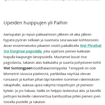
Upeiden huippujen yli Paihin
Aamupalan ja repun pakkaamisen jälkeen oli aika jälleen
hypätä pyörän selkään ja suunnata seuraavaan kohteeseen.
Aivan ensimmäiseksi pikainen visiitti paikallisella
Wat Phrathat
Doi Kongmun pagodalla
, joka sijaitsee pienen kukkulan
huipulla kaupungin länsipuolella. Muutamat kuvat itse
pagodasta, takaisin alas kukkulalta ja suunta pohjoiseen kohti
Wat Sootongpaen
buddhalaistemppeliä. Temppeli on noin
kilometrin sivussa päätiestä, parkkitilaa näyttää olevan
runsaasti ja kunhan pihan läpi kävelee isomman rakennuksen
takapihalle, aukeaa upea näkymä riisipeltojen yli pieneen
kylään. Ja jos haluaa, täällä on helppo laskeutua alas ja kävellä
peltojen keskelle rakennettua bambusiltaa pitkin pienen joen
toisella puolelle ja takaisin.