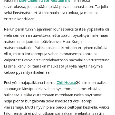
vastaan
Mae Chaem Gate Restaurant
-nimisessä
ravintolassa, jossa päätin pitää päivän lounastauon. Tarjolla
sekä länsimaista että thaimaalaista ruokaa, ja maku oli
erittäin kohdillaan.
Reilun parin tunnin ajaminen lounaspaikalta itse yöpaikalle oli
vielä sen verran uuvuttava, että päätin pysähtyä ihailemaan
maisemia ja juomaan päiväkahvia Huai Kungin
maisemapaikalle. Paikka sinänsä ei mikään erityinen näköala
ollut, mutta korkeampi ja vähän avonaisempi kohta oli
valjastettu kahvila/ravintolakäyttöön näköalalla varustettuna.
Ei siinä, kahvi oli täälläkin maukasta ja kyllä näytä näkymiä
kelpaa pysähtyä ihailemaan.
Ensi yön majapaikkana toimisi
Chill House
-niminen paikka
kaupungin länsipuolella vähän syrjemmässä metelistä ja
hulinasta. Paikka ei itsessään mitenkään isolta näyttänyt,
neljä pientä bungalowia sekä ilmeisesti yksi isompi
vierasmaja. Mutta hyvin pieni paikka peltojen keskellä. Vaikka
talon emäntä ei puhunutkaan sanaakaan englantia, saatiin