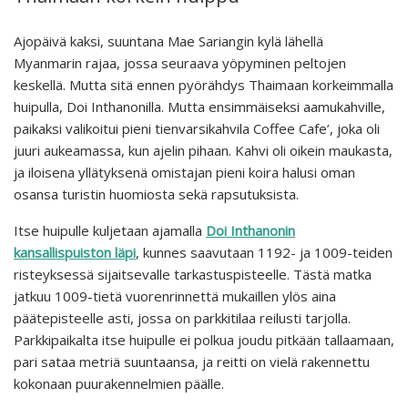
Ajopäivä kaksi, suuntana Mae Sariangin kylä lähellä
Myanmarin rajaa, jossa seuraava yöpyminen peltojen
keskellä. Mutta sitä ennen pyörähdys Thaimaan korkeimmalla
huipulla, Doi Inthanonilla. Mutta ensimmäiseksi aamukahville,
paikaksi valikoitui pieni tienvarsikahvila Coffee Cafe’, joka oli
juuri aukeamassa, kun ajelin pihaan. Kahvi oli oikein maukasta,
ja iloisena yllätyksenä omistajan pieni koira halusi oman
osansa turistin huomiosta sekä rapsutuksista.
Itse huipulle kuljetaan ajamalla
Doi Inthanonin
kansallispuiston läpi
, kunnes saavutaan 1192- ja 1009-teiden
risteyksessä sijaitsevalle tarkastuspisteelle. Tästä matka
jatkuu 1009-tietä vuorenrinnettä mukaillen ylös aina
päätepisteelle asti, jossa on parkkitilaa reilusti tarjolla.
Parkkipaikalta itse huipulle ei polkua joudu pitkään tallaamaan,
pari sataa metriä suuntaansa, ja reitti on vielä rakennettu
kokonaan puurakennelmien päälle.