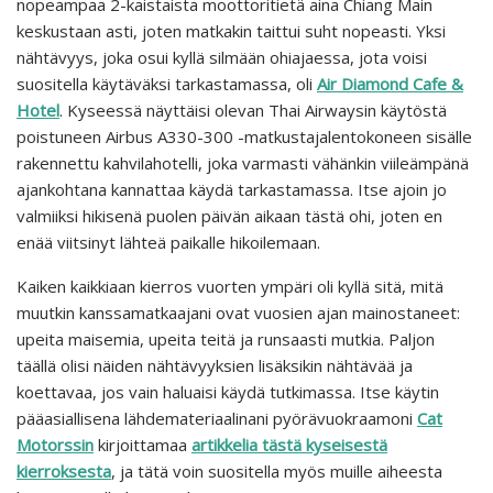
nopeampaa 2-kaistaista moottoritietä aina Chiang Main
keskustaan asti, joten matkakin taittui suht nopeasti. Yksi
nähtävyys, joka osui kyllä silmään ohiajaessa, jota voisi
suositella käytäväksi tarkastamassa, oli
Air Diamond Cafe &
Hotel
. Kyseessä näyttäisi olevan Thai Airwaysin käytöstä
poistuneen Airbus A330-300 -matkustajalentokoneen sisälle
rakennettu kahvilahotelli, joka varmasti vähänkin viileämpänä
ajankohtana kannattaa käydä tarkastamassa. Itse ajoin jo
valmiiksi hikisenä puolen päivän aikaan tästä ohi, joten en
enää viitsinyt lähteä paikalle hikoilemaan.
Kaiken kaikkiaan kierros vuorten ympäri oli kyllä sitä, mitä
muutkin kanssamatkaajani ovat vuosien ajan mainostaneet:
upeita maisemia, upeita teitä ja runsaasti mutkia. Paljon
täällä olisi näiden nähtävyyksien lisäksikin nähtävää ja
koettavaa, jos vain haluaisi käydä tutkimassa. Itse käytin
pääasiallisena lähdemateriaalinani pyörävuokraamoni
Cat
Motorssin
kirjoittamaa
artikkelia tästä kyseisestä
kierroksesta
, ja tätä voin suositella myös muille aiheesta