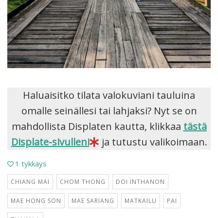
Haluaisitko tilata valokuviani tauluina
omalle seinällesi tai lahjaksi? Nyt se on
mahdollista Displaten kautta, klikkaa
tästä
Displate-sivulleni
ja tutustu valikoimaan.
1
tykkäys
CHIANG MAI
CHOM THONG
DOI INTHANON
MAE HONG SON
MAE SARIANG
MATKAILU
PAI