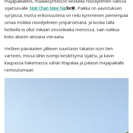
majapaikalleni, maalaisyhteisön keskellä riisiviljelmien välissä
sijaitsevalle
Nok Chan Mee Na
:lle
. Paikka on aavistuksen
syrjässä, mutta erikoisuutena on reilu kymmenen pienempää
omaa mökkiä riisiviljelmien ympäröimänä. Ja koska tällä
hetkellä ei ollut mikään sesonkiaika menossa, sain nukkua
koko alueen ainoana vieraana.
Hetken päiväunien jälkeen suuntasin takaisin ison tien
varteen, missä lähin isompi keskittymä sijaitsi, ja kävin
kaupassa hakemassa vähän iltapalaa ja palasin majapaikalle
rentoutumaan.