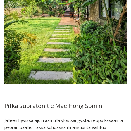
Pitkä suoraton tie Mae Hong Soniin
Jälleen hyvissä ajoin aamulla ylös sängystä, reppu kasaan ja
pyörän päälle. Tässä kohdassa ilmansuunta vaihtuu