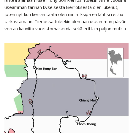
lähteä ajamaan Mae Hong Son kierros. Itsekin viime vuosina
useamman tarinan kyseisestä kierroksesta olen lukenut,
joten nyt kun kerran täällä olen niin miksipä en lähtisi reittiä
tarkastamaan. Tiedossa tuleekin olemaan useamman päivän
verran kauniita vuoristomaisemia sekä erittäin paljon mutkia.