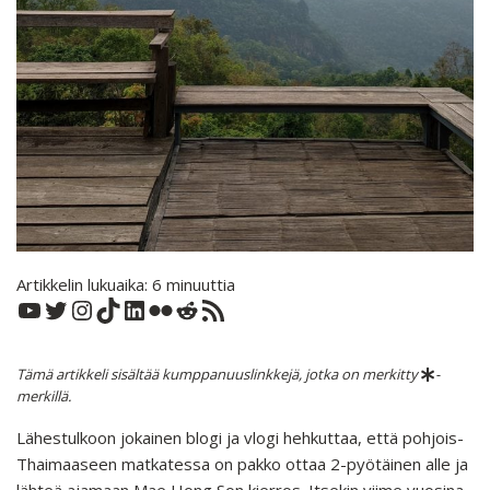
Artikkelin lukuaika:
6
minuuttia
YouTube
Twitter
Instagram
TikTok
LinkedIn
Flickr
Reddit
RSS-syöte
Tämä artikkeli sisältää kumppanuuslinkkejä, jotka on merkitty
-
merkillä.
Lähestulkoon jokainen blogi ja vlogi hehkuttaa, että pohjois-
Thaimaaseen matkatessa on pakko ottaa 2-pyötäinen alle ja