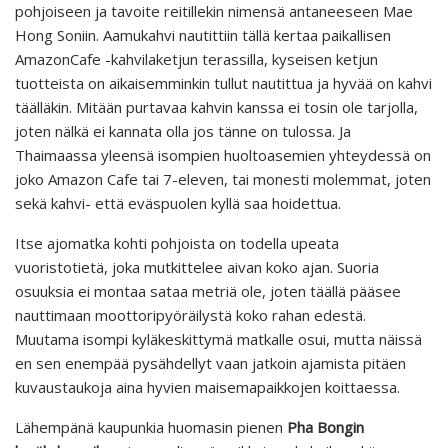
pohjoiseen ja tavoite reitillekin nimensä antaneeseen Mae
Hong Soniin. Aamukahvi nautittiin tällä kertaa paikallisen
AmazonCafe -kahvilaketjun terassilla, kyseisen ketjun
tuotteista on aikaisemminkin tullut nautittua ja hyvää on kahvi
täälläkin. Mitään purtavaa kahvin kanssa ei tosin ole tarjolla,
joten nälkä ei kannata olla jos tänne on tulossa. Ja
Thaimaassa yleensä isompien huoltoasemien yhteydessä on
joko Amazon Cafe tai 7-eleven, tai monesti molemmat, joten
sekä kahvi- että eväspuolen kyllä saa hoidettua.
Itse ajomatka kohti pohjoista on todella upeata
vuoristotietä, joka mutkittelee aivan koko ajan. Suoria
osuuksia ei montaa sataa metriä ole, joten täällä pääsee
nauttimaan moottoripyöräilystä koko rahan edestä.
Muutama isompi kyläkeskittymä matkalle osui, mutta näissä
en sen enempää pysähdellyt vaan jatkoin ajamista pitäen
kuvaustaukoja aina hyvien maisemapaikkojen koittaessa.
Lähempänä kaupunkia huomasin pienen
Pha Bongin