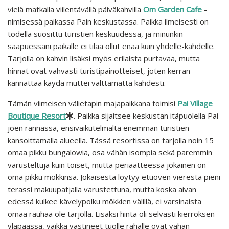
vielä matkalla viilentävällä päiväkahvilla
Om Garden Cafe
-
nimisessä paikassa Pain keskustassa. Paikka ilmeisesti on
todella suosittu turistien keskuudessa, ja minunkin
saapuessani paikalle ei tilaa ollut enää kuin yhdelle-kahdelle.
Tarjolla on kahvin lisäksi myös erilaista purtavaa, mutta
hinnat ovat vahvasti turistipainotteiset, joten kerran
kannattaa käydä muttei välttämättä kahdesti.
Tämän viimeisen välietapin majapaikkana toimisi
Pai Village
Boutique Resort
. Paikka sijaitsee keskustan itäpuolella Pai-
joen rannassa, ensivaikutelmalta enemmän turistien
kansoittamalla alueella. Tässä resortissa on tarjolla noin 15
omaa pikku bungalowia, osa vähän isompia sekä paremmin
varusteltuja kuin toiset, mutta periaatteessa jokainen on
oma pikku mökkinsä. Jokaisesta löytyy etuoven vierestä pieni
terassi makuupatjalla varustettuna, mutta koska aivan
edessä kulkee kävelypolku mökkien välillä, ei varsinaista
omaa rauhaa ole tarjolla. Lisäksi hinta oli selvästi kierroksen
yläpäässä, vaikka vastineet tuolle rahalle ovat vähän