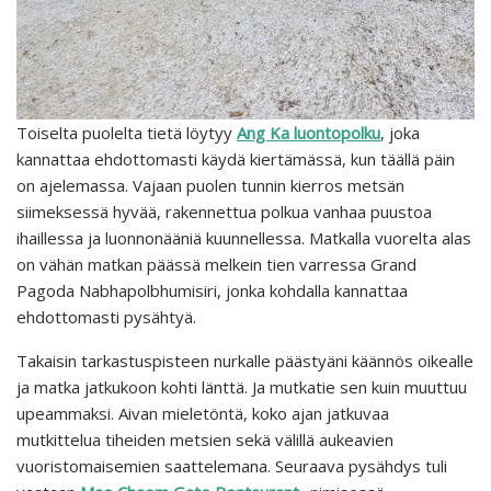
Toiselta puolelta tietä löytyy
Ang Ka luontopolku
, joka
kannattaa ehdottomasti käydä kiertämässä, kun täällä päin
on ajelemassa. Vajaan puolen tunnin kierros metsän
siimeksessä hyvää, rakennettua polkua vanhaa puustoa
ihaillessa ja luonnonääniä kuunnellessa. Matkalla vuorelta alas
on vähän matkan päässä melkein tien varressa Grand
Pagoda Nabhapolbhumisiri, jonka kohdalla kannattaa
ehdottomasti pysähtyä.
Takaisin tarkastuspisteen nurkalle päästyäni käännös oikealle
ja matka jatkukoon kohti länttä. Ja mutkatie sen kuin muuttuu
upeammaksi. Aivan mieletöntä, koko ajan jatkuvaa
mutkittelua tiheiden metsien sekä välillä aukeavien
vuoristomaisemien saattelemana. Seuraava pysähdys tuli