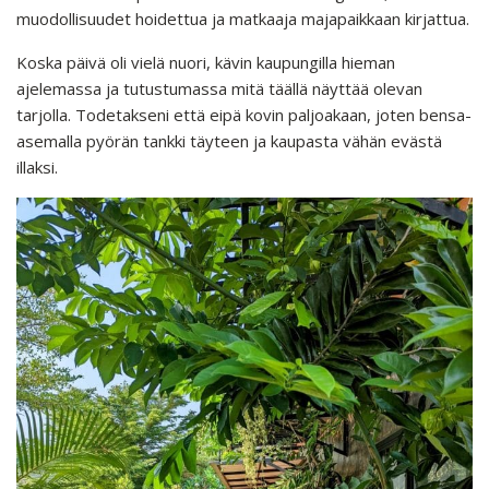
muodollisuudet hoidettua ja matkaaja majapaikkaan kirjattua.
Koska päivä oli vielä nuori, kävin kaupungilla hieman
ajelemassa ja tutustumassa mitä täällä näyttää olevan
tarjolla. Todetakseni että eipä kovin paljoakaan, joten bensa-
asemalla pyörän tankki täyteen ja kaupasta vähän evästä
illaksi.