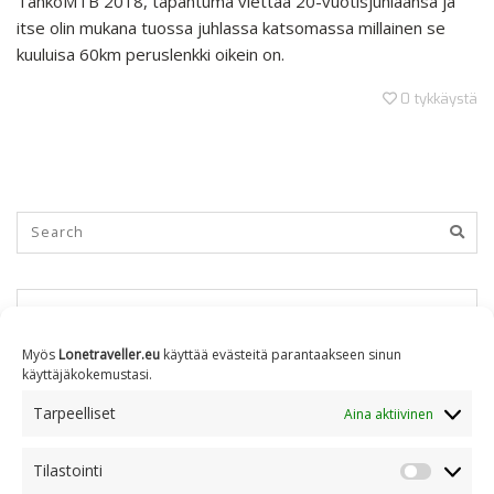
TahkoMTB 2018, tapahtuma viettää 20-vuotisjuhlaansa ja
itse olin mukana tuossa juhlassa katsomassa millainen se
kuuluisa 60km peruslenkki oikein on.
0
tykkäystä
KUUKAUSITTAIN
Myös
Lonetraveller.eu
käyttää evästeitä parantaakseen sinun
käyttäjäkokemustasi.
Kuukausittain
Tarpeelliset
Aina aktiivinen
Tilastointi
AIHEITTAIN
Tilastoin