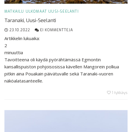
MATKAILU
ULKOMAAT
UUSI-SEELANTI
Taranaki, Uusi-Seelanti
23.10.2022
EI KOMMENTTEJA
Artikkelin lukuaika:
2
minuuttia
Tavoitteena oli käydä pyörähtämässä Egmontin
kansallispuiston pohjoisosissa kävellen Mangorein polkua
pitkin aina Pouakain päivätuvalle sekä Taranaki-vuoren
näköalatasanteelle.
1
tykkäys