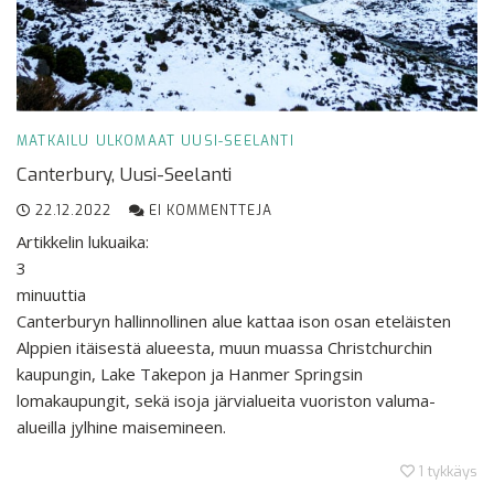
MATKAILU
ULKOMAAT
UUSI-SEELANTI
Canterbury, Uusi-Seelanti
22.12.2022
EI KOMMENTTEJA
Artikkelin lukuaika:
3
minuuttia
Canterburyn hallinnollinen alue kattaa ison osan eteläisten
Alppien itäisestä alueesta, muun muassa Christchurchin
kaupungin, Lake Takepon ja Hanmer Springsin
lomakaupungit, sekä isoja järvialueita vuoriston valuma-
alueilla jylhine maisemineen.
1
tykkäys