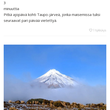
3
minuuttia
Pitkä ajopäivä kohti Taupo-järveä, jonka maisemissa tulisi
seuraavat pari päivää vietettyä.
1
tykkäys