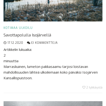
KOTIMAA
ULKOILU
Savottapolulla Isojärvellä
17.12.2020
EI KOMMENTTEJA
Artikkelin lukuaika:
2
minuuttia
Marraskuinen, lumeton pakkasaamu tarjosi loistavan
mahdollisuuden lähteä ulkoilemaan koko päiväksi Isojärven
Kansallispuistoon.
2
tykkäystä