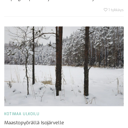
1
tykkäys
KOTIMAA
ULKOILU
Maastopyörällä Isojärvelle