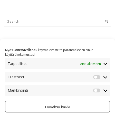
KUUKAUSITTAIN
Myös
Lonetraveller.eu
käyttää evästeitä parantaakseen sinun
käyttäjäkokemustasi.
Kuukausittain
Tarpeelliset
Aina aktiivinen
Tilastointi
AIHEITTAIN
Tilastoin
Markkinointi
Markkino
Aiheittain
Hyväksy kaikki